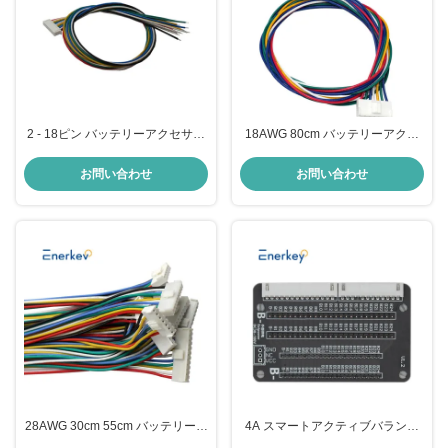
2 - 18ピン バッテリーアクセサリ
18AWG 80cm バッテリーアクセ
ー 22AWG 80cm 男性 女性ワイヤ
サリー 4/5/6/7/8/9/10/11/12/13 ピ
ーケーブル接続セット
ン VH3.96 ケーブル接続
お問い合わせ
お問い合わせ
28AWG 30cm 55cm バッテリーア
4A スマートアクティブバランサ
クセサリー 電源 4ピン 6ピンケー
ー アダプターボード XH2.54mm