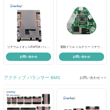
リチウムイオン LiFePO4 バッテ
電動ドリル トルナリー リチウム
リー BMS ボード 14S 300A
電池 BMS ボード ピークスタート
RS232 RS422 RS485 CAN
電流 60A
お問い合わせ
お問い合わせ
USART プロトコル
アクティブ バランサー BMS
お問い合わせ > >