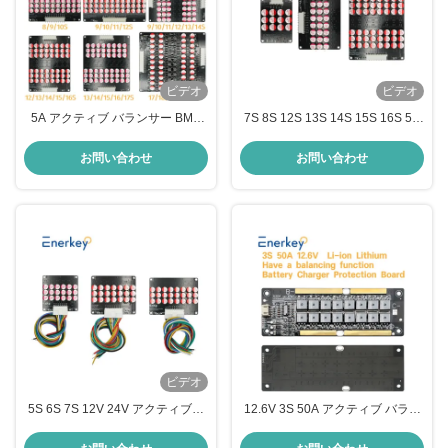
ビデオ
ビデオ
5A アクティブ バランサー BMS
7S 8S 12S 13S 14S 15S 16S 5A
3S 4S 5S 6S 7S 8S 10S 12S
アクティブバランサー BMSボー
Lifepo4 LTO リチウム電池均衡器
ド 緊急電源
お問い合わせ
お問い合わせ
ビデオ
5S 6S 7S 12V 24V アクティブバ
12.6V 3S 50A アクティブ バラン
ランサー 150A 100A 200A 300A
サー BMS トルナリー リチウム バ
LFP / リチウム電池保護板
ッテリー パック