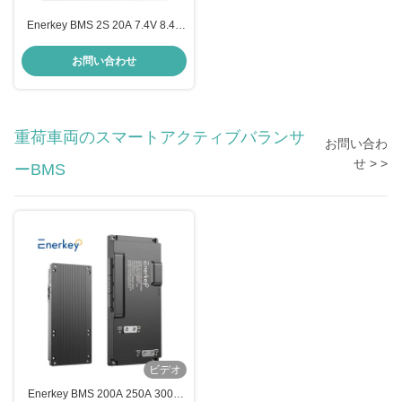
Enerkey BMS 2S 20A 7.4V 8.4V
リチウムイオンリポ電池 BMS
18650 電動バイク用の充電器保護
お問い合わせ
板
重荷車両のスマートアクティブバランサ
お問い合わ
せ > >
ーBMS
ビデオ
Enerkey BMS 200A 250A 300A