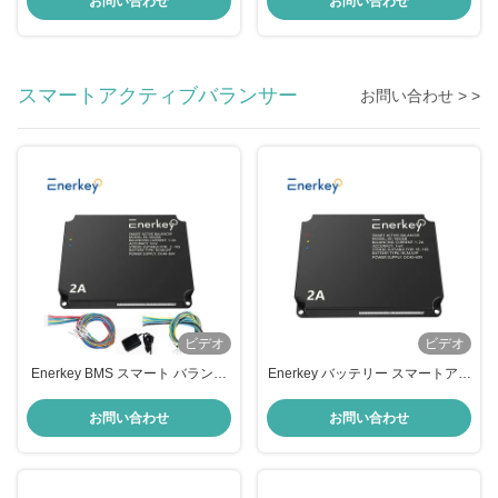
お問い合わせ
お問い合わせ
スマートアクティブバランサー
お問い合わせ > >
ビデオ
ビデオ
Enerkey BMS スマート バランサ
Enerkey バッテリー スマートアク
ー 2A アクティブ バランス 4S 8S
ティブ バランサー インバーター
16S 200A 2V-100V パワーバンク
BMS 15S-16S 100A 150A 2A バ
お問い合わせ
お問い合わせ
Lifepo4/リチウムイオンバッテリ
ランス電流
ー