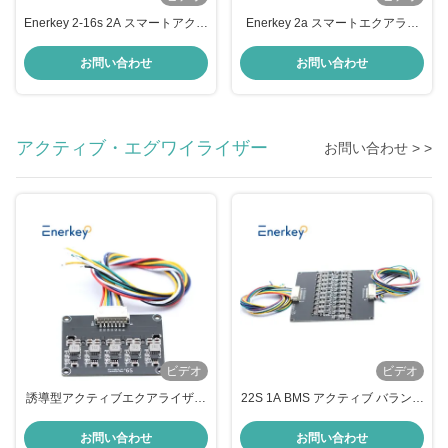
Enerkey 2-16s 2A スマートアクテ
Enerkey 2a スマートエクアライ
ィブバランサー
ザー リチウムバッテリー アクテ
ィブバランサー
お問い合わせ
お問い合わせ
アクティブ・エグワイライザー
お問い合わせ > >
ビデオ
ビデオ
誘導型アクティブエクアライザー
22S 1A BMS アクティブ バランサ
1A リチウムNCM / Lifepo4 LFP
ー Eスクーター用リチウム・アイ
6S バッテリーバランサー
オンライフポ4 バッテリー均衡器
お問い合わせ
お問い合わせ