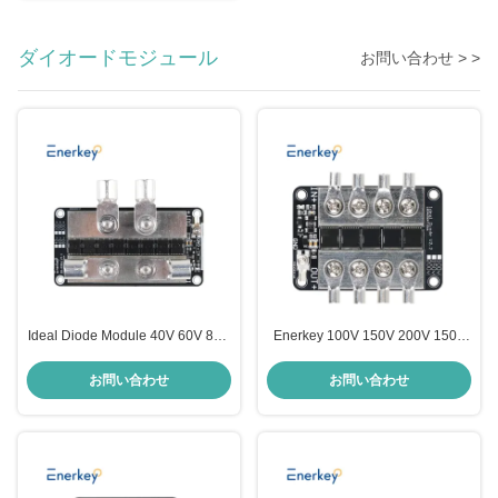
ダイオードモジュール
お問い合わせ > >
Ideal Diode Module 40V 60V 80V
Enerkey 100V 150V 200V 150A
100V 150V 200V 280A Solar
電気自動車電池用理想ダイオード
photovoltaic Base Station Battery
モジュールコントローラ フロント
お問い合わせ
お問い合わせ
Charger Prevent Anti-backflow
エンド 反流保護