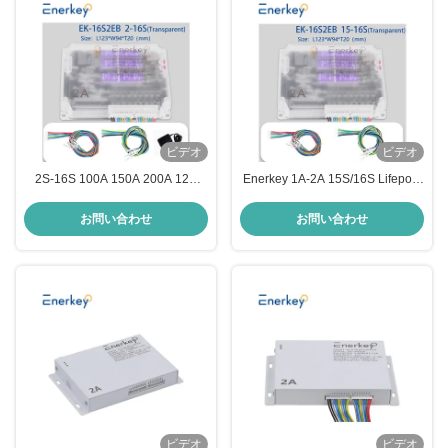
ビデオ
ビデオ
2S-16S 100A 150A 200A 12V
Enerkey 1A-2A 15S/16S Lifepo4/
24V バッテリーバランサー
リチウムイオンバッテリー用のス
マートアクティブエクアライザー
お問い合わせ
お問い合わせ
バランサー
ビデオ
ビデオ