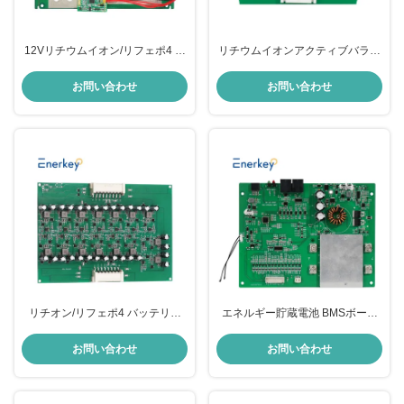
12Vリチウムイオン/リフェポ4 バ
リチウムイオンアクティブバラン
ッテリー BMSボード 保護回路モ
ス Lifepo4 バッテリー BMSボード
ジュール 4S 100A 150A PCMタイ
8S 29.6V 25.6V RS485 RS232 Bt
お問い合わせ
お問い合わせ
プ
リチオン/リフェポ4 バッテリー
エネルギー貯蔵電池 BMSボード
BMS ボード 16S 48V アクティブ
13S 14S 15S 50V 55.5V リオン
バランサー バッテリー管理システ
30A 40A 50A RS485
お問い合わせ
お問い合わせ
ム