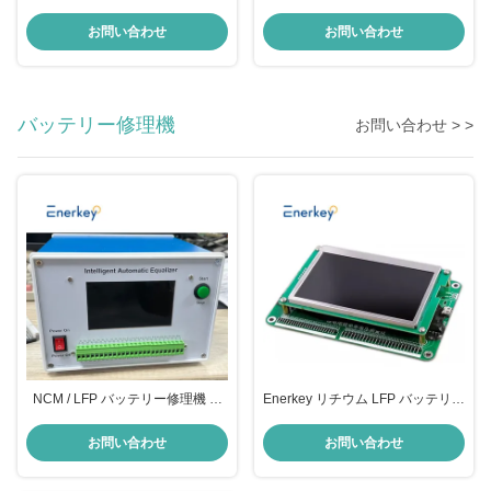
ローラーモジュール ソーラーパネ
オードモジュール ソーラー反逆充
ル バッテリー充電 逆流防止灌漑
電電源保護用ポッティングモジュ
お問い合わせ
お問い合わせ
ール
バッテリー修理機
お問い合わせ > >
NCM / LFP バッテリー修理機 2-
Enerkey リチウム LFP バッテリー
24S 3A 4A インテリジェント自動
修理機 24s バッテリー電圧測定装
放電バランサー
置
お問い合わせ
お問い合わせ