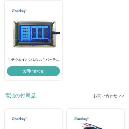
リチウムイオン Lifepo4 バッテリ
ー修理機 1-24s バッテリー ストリ
ング 電圧測定器
お問い合わせ
電池の付属品
お問い合わせ > >