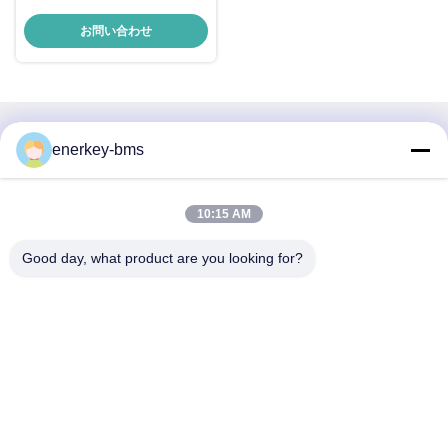
16S-24S アクティブバランス
BMS バランス電流 8A連続電流
お問い合わせ
15A-300A Lifepo4 リチウムイオ
ン LTO バッテリー
迅速な連絡
enerkey-bms
住所
10:15 AM
エリアA,9階,ビルG,グアンチェン低炭素産業公園,シャングク
ンコミュニティ,ゴンミン通り,グアンミン地区,深?? 市,中
Good day, what product are you looking for?
国,518106
Tel
86--15387469240
メール
kiwi@enerkey.cn