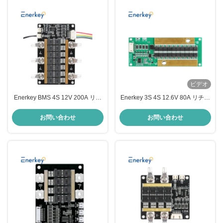
ビデオ
Enerkey BMS 4S 12V 200A リチ
Enerkey 3S 4S 12.6V 80A リチウ
ウムイオン 3.2V バッテリー保護
ムイオン/リフェポ4/lto/SIB バッテ
モジュール バランス付きPCB保護
リー BMS 電動工具/UPS/自動車
お問い合わせ
お問い合わせ
板
リチウムバッテリー 保護板