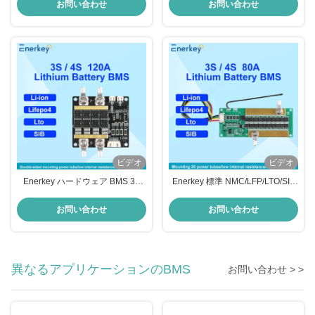
BMS 短距離保護とバランス
ン Lto バッテリー パック BMS 太
お問い合わせ
お問い合わせ
陽光発電の貯蔵用
ビデオ
ビデオ
Enerkey ハードウェア BMS 3S
Enerkey 標準 NMC/LFP/LTO/SIB
4S 12V 60A 80A 100A 120A
BMS 3S 4S 10A-80A NTC とバラ
LiFePO4 バッテリー PCB バラン
ンスセルハードウェア BMS と
お問い合わせ
お問い合わせ
ス付き バイク用
150A のピーク
異なるアプリケーションのBMS
お問い合わせ > >