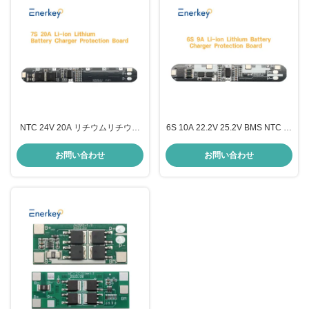
NTC 24V 20A リチウムリチウム
6S 10A 22.2V 25.2V BMS NTC エ
イオン 7S バッテリーBMS
ネルギー貯蔵 BMS/UPS インバー
ター/インバーター BMS リチウム
お問い合わせ
お問い合わせ
18650 BMS