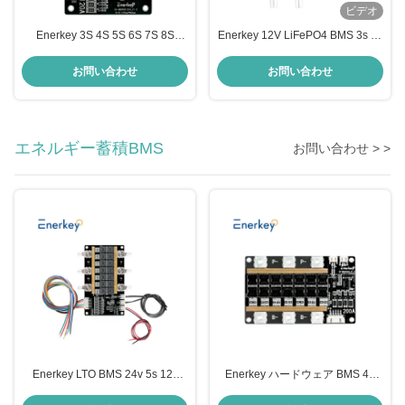
ビデオ
Enerkey 3S 4S 5S 6S 7S 8S
Enerkey 12V LiFePO4 BMS 3s 4s
120A 12V 16V 20V 24V 28V 32V
120A 14.8V 18650 バッテリー
18650 バッテリーパックのための
BMS パック 保護板 バランス 統合
お問い合わせ
お問い合わせ
リチウムイオン/Lto/SIB/Lifepo4
回路
BMS
エネルギー蓄積BMS
お問い合わせ > >
Enerkey LTO BMS 24v 5s 12v
Enerkey ハードウェア BMS 4S
20ah バッテリー 5s 6s 7s 200a
12V 200A Lifepo4 リチウムイオ