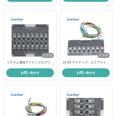
ビデオ
ビデオ
リチウム電池アクティブエグワイ
1A 9S アクティブ・エクアライザ
ライザー 1A 17S BMS エネルギー
ー Lipo / Lifepo4 バッテリー・エ
転送バランサー
ネルギー・転送・エクアライザー
お問い合わせ
お問い合わせ