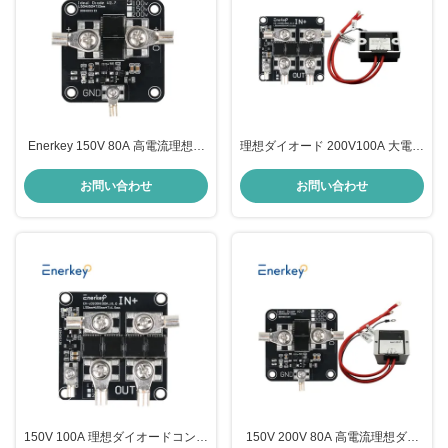
Enerkey 150V 80A 高電流理想ダ
理想ダイオード 200V100A 大電流
イオードモジュール 太陽光 反逆
連続 二重電源 逆流防止 相互充電
充電 反逆電流保護
防止 モジュール
お問い合わせ
お問い合わせ
150V 100A 理想ダイオードコント
150V 200V 80A 高電流理想ダイ