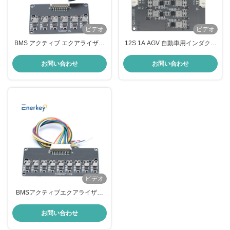
ビデオ
ビデオ
BMS アクティブ エクアライザー
12S 1A AGV 自動車用インダクテ
24V 1A 7S アクティブ バランサー
ィブ バッテリー用アクティブ バ
Lipo / Lifepo4 バッテリー バラン
ランサー サポート カスケード用
お問い合わせ
お問い合わせ
スボード
アクティブ エクワライザー
ビデオ
BMSアクティブエクアライザー
1A 10S リチウムイオン/ライフポ
4 電池セルバランサー Eバイク用
お問い合わせ