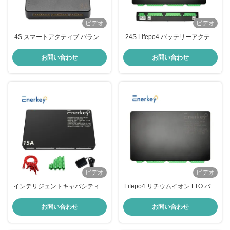
ビデオ
ビデオ
4S スマートアクティブ バランサ
24S Lifepo4 バッテリーアクティ
ー Lifepo4 リチウム電池 Bms 48V
ブエクアライザー バランサー 15A
12V 200A 8A 太陽光パネル用
太陽光パネルの電源のために
お問い合わせ
お問い合わせ
ビデオ
ビデオ
インテリジェントキャパシティブ
Lifepo4 リチウムイオン LTO バッ
アクティブバランサー 2S - 24S
テリーアクティブバランサー 15A
15A Lifepo4 バッテリーのための
2S - 24S 電子機器用
お問い合わせ
お問い合わせ
エネルギー転送