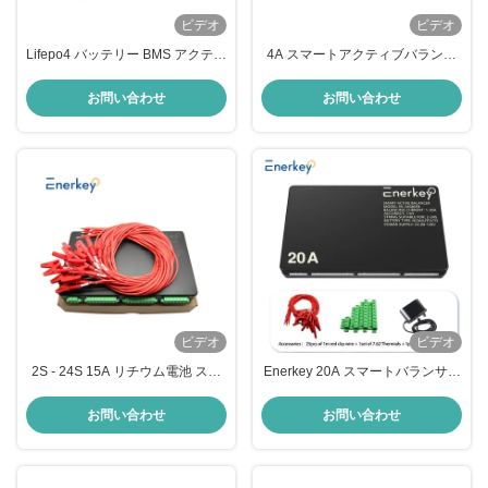
ビデオ
ビデオ
Lifepo4 バッテリー BMS アクティ
4A スマートアクティブバランサ
ブ バランサー 8A 4S 8S 16S 電気
ー スマートBMS Lifepo4 リオン電
自動車用
池バランサー 10A - 200A 4S 8S
お問い合わせ
お問い合わせ
16S
ビデオ
ビデオ
2S - 24S 15A リチウム電池 スマ
Enerkey 20A スマートバランサー
ートアクティブ バランサー
4S 8S 12S 16S 20S 24S 40A 60A
CANとBluetooth付き 電動車用ア
お問い合わせ
お問い合わせ
クティブバランサー