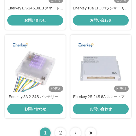
ビデオ
ビデオ
Enerkey EK-24S10EB スマートア
Enerkey 10a LTO バランサー リチ
クティブバランサー 10A 24S
ウムイオン Lifepo4 4S 8S 16S
LCD 鉛酸電池均衡器
24S バッテリー用のスマートアク
お問い合わせ
お問い合わせ
24/36/48v/96v
ティブエクアライザー
ビデオ
ビデオ
Enerkey 8A 2-24S バッテリーセ
Enerkey 2S-24S 8A スマートアク
ルバランサー Lifepo4 アクティブ
ティブバランサー 48v スマートバ
セルバランサー CAN通信ポート
ッテリー均衡器 RVエネルギー貯
お問い合わせ
お問い合わせ
付き
蔵用
1
2