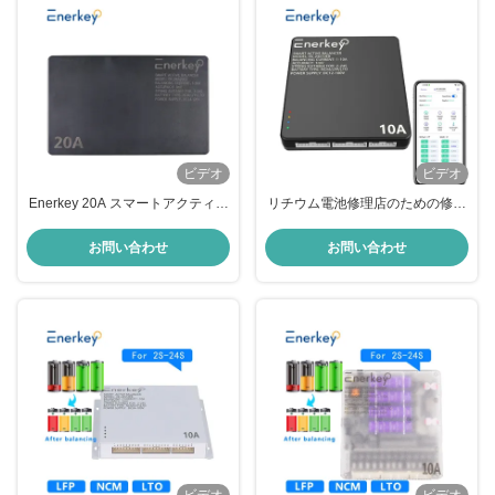
ビデオ
ビデオ
Enerkey 20A スマートアクティブ
リチウム電池修理店のための修理
バランサー 4s 8s 16s 20s 24s 12v
ツール 2S から 24S 10A スマート
24v 48v 60v 72v Lifepo4 バランサ
アクティブバランサー
お問い合わせ
お問い合わせ
ー バッテリー均衡器