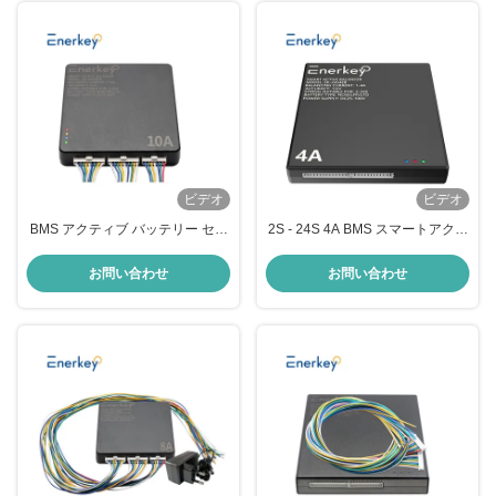
ビデオ
ビデオ
BMS アクティブ バッテリー セル
2S - 24S 4A BMS スマートアクテ
バランサー 10A Lifepo4 リチウム
ィブバランサー 16S 48V Lifepo
バッテリー パック 16S 2-24S
リチウム電池
お問い合わせ
お問い合わせ