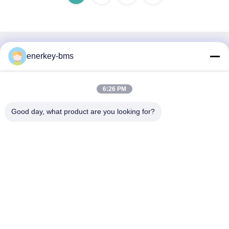
迅速な連絡
enerkey-bms
住所
6:26 PM
エリアA,9階,ビルG,グアンチェン低炭素産業公園,シャングク
ンコミュニティ,ゴンミン通り,グアンミン地区,深?? 市,中
Good day, what product are you looking for?
国,518106
Tel
86--15387469240
メール
kiwi@enerkey.cn