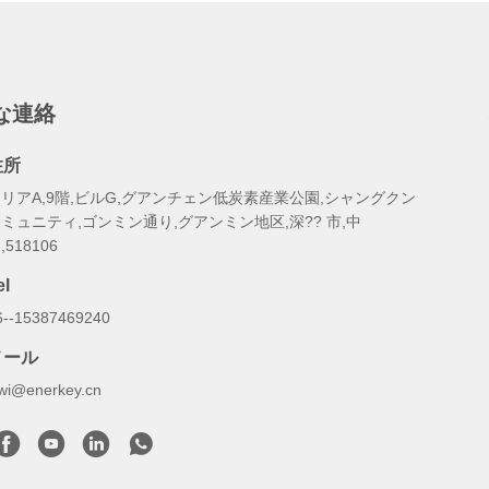
な連絡
住所
リアA,9階,ビルG,グアンチェン低炭素産業公園,シャングクン
ミュニティ,ゴンミン通り,グアンミン地区,深?? 市,中
,518106
el
6--15387469240
メール
iwi@enerkey.cn