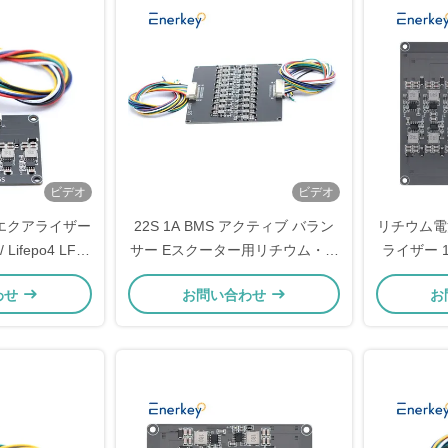
ビデオ
ビデオ
エクアライザー
22S 1A BMS アクティブ バラン
リチウム電
Lifepo4 LFP
サー Eスクーター用リチウム・ア
ライザー 1
ーバランサー
イオンライフポ4 バッテリー均衡
ー
わせ
お問い合わせ
お
器