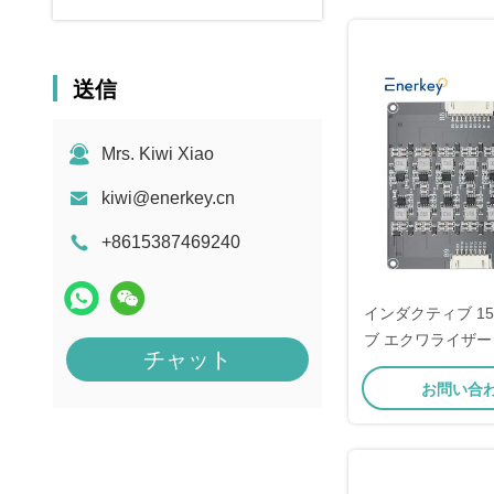
送信
Mrs. Kiwi Xiao
kiwi@enerkey.cn
+8615387469240
インダクティブ 15
ブ エクワライザー
チャット
除機用ライフポ4 
お問い合
バッテリー