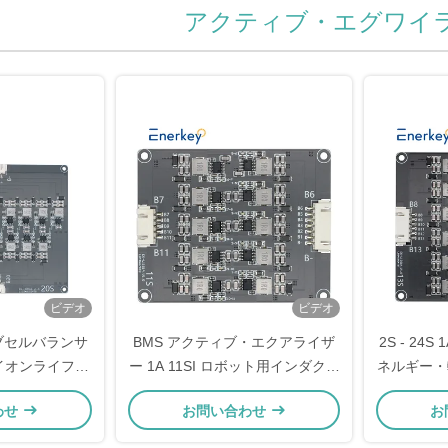
アクティブ・エグワイ
ビデオ
ビデオ
ィブセルバランサ
BMS アクティブ・エクアライザ
2S - 24
ムイオンライフポ
ー 1A 11SI ロボット用インダクテ
ネルギー・
用電池均衡器
ィブ・リチウム・イオン/ライフ
クワライザー 
わせ
お問い合わせ
お
ポ4 バッテリーバランサー
Life