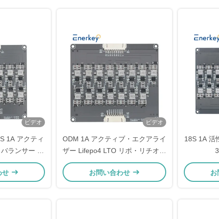
ビデオ
ビデオ
S 1A アクティ
ODM 1A アクティブ・エクアライ
18S 1A
 バランサー 掃
ザー Lifepo4 LTO リポ・リチオン
リチウムイオン
16s バッテリー・パック バラン
わせ
お問い合わせ
お
パック
サー