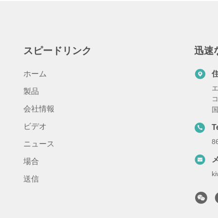
スピードリンク
迅速
ホーム
エ
製品
コ
会社情報
国
ビデオ
T
8
ニュース
場合
k
送信