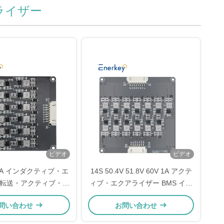
ライザー
ビデオ
ビデオ
S 1A インダクティブ・エ
14S 50.4V 51.8V 60V 1A アクテ
転送・アクティブ・エ
ィブ・エクアライザー BMS イン
3.7V Lipo / 3.2V
ダクティブ・リチウムイオン LFP
問い合わせ
お問い合わせ
po4 バッテリーパック
リポ電池バランサー