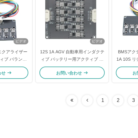
ビデオ
ビデオ
 エクアライザー
12S 1A AGV 自動車用インダクテ
BMSア
クティブ バランサ
ィブ バッテリー用アクティブ バ
1A 10S
o4 バッテリー バラ
ランサー サポート カスケード用
4 電池セ
わせ
お問い合わせ
お
ード
アクティブ エクワライザー
1
2
3