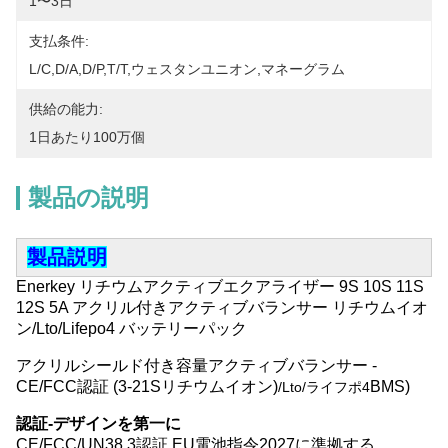
1〜3日
支払条件:
L/C,D/A,D/P,T/T,ウェスタンユニオン,マネーグラム
供給の能力:
1日あたり100万個
製品の説明
製品説明
Enerkey リチウムアクティブエクアライザー 9S 10S 11S
12S 5A アクリル付きアクティブバランサー リチウムイオ
ン/Lto/Lifepo4 バッテリーパック
アクリルシールド付き容量アクティブバランサー -
CE/FCC認証 (3-21Sリチウムイオン)
BMS)
/Lto/ライフポ4
認証-デザインを第一に
CE/FCC/UN38.3認証,EU電池指令2027に準拠する