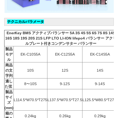
テクニカルパラメータ
EnerKey BMS アクティブバランサー 5A 3S 4S 5S 6S 7S 8S 14S
16S 18S 19S 20S 21S LFP LTO LI-ION lifepo4 バランサー アクリ
ルプレート付きコンデンサター バランサー
製品
モデ
EK-C10S5A
EK-C12S5A
EK-C14S5A
ル
商品
の文
10S
12S
14S
字列
適し
8〜10S
9-12S
9-14S
た弦
製品
サイ
L114.5*W70.5*T275
L137.5*W70.5*T
27.5
L125.5*W80.5*T
27.5
ズ
(mm)
箱の
0.24kg
0.26kg
0.29kg