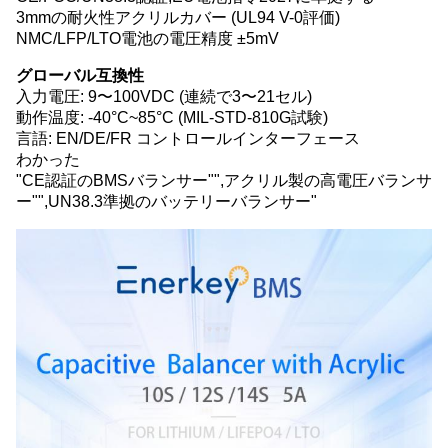
3mmの耐火性アクリルカバー (UL94 V-0評価)
NMC/LFP/LTO電池の電圧精度 ±5mV
グローバル互換性
入力電圧: 9〜100VDC (連続で3〜21セル)
動作温度: -40°C~85°C (MIL-STD-810G試験)
言語: EN/DE/FR コントロールインターフェース
わかった
"CE認証のBMSバランサー"",アクリル製の高電圧バランサ
ー"",UN38.3準拠のバッテリーバランサー"