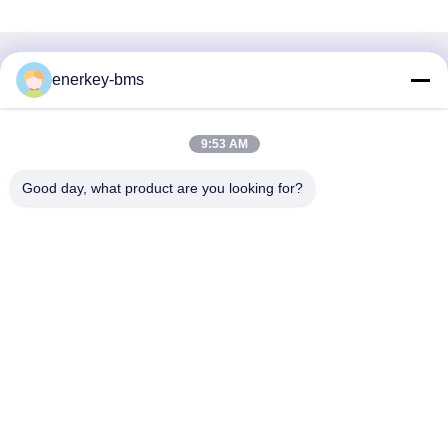
迅速な連絡
enerkey-bms
住所
9:53 AM
エリアA,9階,ビルG,グアンチェン低炭素産業公園,シャングク
ンコミュニティ,ゴンミン通り,グアンミン地区,深?? 市,中
Good day, what product are you looking for?
国,518106
Tel
86--15387469240
メール
kiwi@enerkey.cn
プライバシーポリシー規約
|
地図
| 中国の良質 バッテリーBMSボ