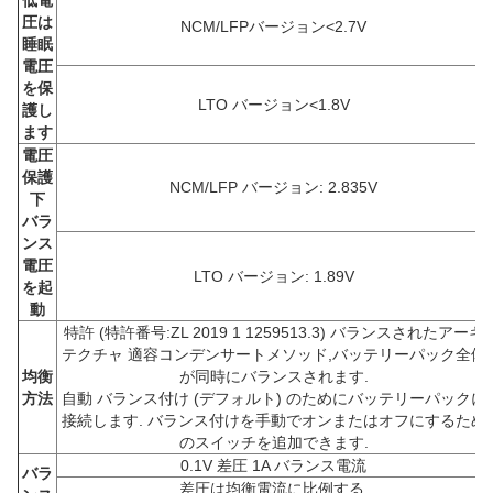
圧は
NCM/LFPバージョン<2.7V
睡眠
電圧
を保
LTO バージョン<1.8V
護し
ます
電圧
保護
NCM/LFP バージョン: 2.835V
下
バラ
ンス
電圧
LTO バージョン: 1.89V
を起
動
特許 (特許番号:ZL 2019 1 1259513.3) バランスされたアーキ
テクチャ 適容コンデンサートメソッド,バッテリーパック全体
均衡
が同時にバランスされます.
方法
自動 バランス付け (デフォルト) のためにバッテリーパックに
接続します. バランス付けを手動でオンまたはオフにするため
のスイッチを追加できます.
0.1V 差圧 1A バランス電流
バラ
差圧は均衡電流に比例する.