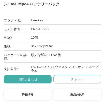
ン/Lto/Lifepo4 バッテリーパック
Enerkey
ブランド名:
EK-C12S5A
モデル番号:
10個
MOQ:
$17.99-$23.62
価格:
パッケージの詳
頑丈な紙箱 + EVA 泡
細:
L/C,D/A,D/P,T/T,ウェスタンユニオン,マネーグ
支払条件:
ラム
お問い合わせ
チャット
詳細情報
製品の説明