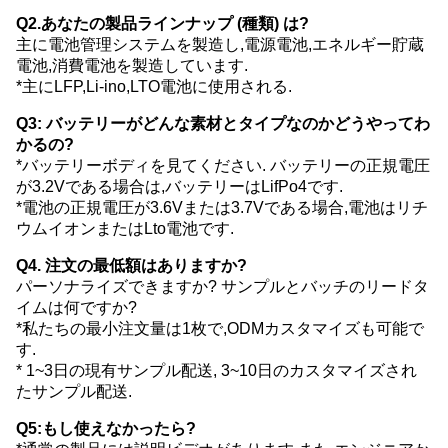
Q2.あなたの製品ラインナップ (種類) は?
主に電池管理システムを製造し,電源電池,エネルギー貯蔵
電池,消費電池を製造しています.
*主にLFP,Li-ino,LTO電池に使用される.
Q3: バッテリーがどんな素材とタイプなのかどうやってわ
かるの?
*バッテリーボディを見てください. バッテリーの正規電圧
が3.2Vである場合は,バッテリーはLifPo4です.
*電池の正規電圧が3.6Vまたは3.7Vである場合,電池はリチ
ウムイオンまたはLto電池です.
Q4. 注文の最低額はありますか?
パーソナライズできますか? サンプルとバッチのリードタ
イムは何ですか?
*私たちの最小注文量は1枚で,ODMカスタマイズも可能で
す.
* 1~3日の現有サンプル配送, 3~10日のカスタマイズされ
たサンプル配送.
Q5:もし使えなかったら?