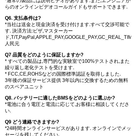
*通常の製品には説明ビデオがあります.また,エンジニアか
らのオンラインビデオコールガイドもサポートできます.
Q6. 支払条件は?
*当社は送金と現金決済を受け付けます.すべて交渉可能で
す. 決済方法:ビザ,マスターカー
ド,T/T,PayPal,APPLE_PAY,GOOGLE_PAY,GC_REAL_TI
人民元
Q7 品質をどのように保証しますか?
* すべての製品は,専門的な実験室で100%テストされ,また
繰り返し老化テストを受けます.
* FCC,CE,ROHSなどの国際標準認証を取得しました.
3年後の保証サービス提供 3年以内に交換するための無料
のスペアユニット
Q8. バッテリーに適したBMSをどのように選ぶか?
*電池に合う電圧と電流に応じて,お客様に相談してくださ
い.
Q9 どう連絡できますか?
*24時間オンラインサービスがあります. オンラインでメッ
セージを残してください.