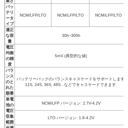
重さ
バッ
テリ
NCM/LFP/LTO
NCM/LFP/LTO
NCM/LFP/LTO
ータ
イプ
適正
な容
30h~300h
量
電圧
均衡
5mV (典型的な値)
の精
度
バラ
ンス
バッテリーパックのバランスキャスケードをサポートします.
のと
11S, 24S, 36S, 48S...などでキャスケードできます.
れた
順番
単電
NCM/LFP バージョン: 2.7V-4.2V
池の
電圧
収集
LTO バージョン: 1.8-4.2V
範囲
低電