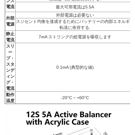
ンス
電流
最大可用電流は5.5A
外部電源は必要ない
外部
スジセント均衡を達成するためにバッテリーの内部エネルギー
電源
転送に依存する.
静止
7mA ストリングの総電源を吸収します
電流
スリ
ー
プ・
スタ
0.1mA (典型的な値)
ンデ
ィン
グ・
電流
動作
-20°C ~ +60°C
温度