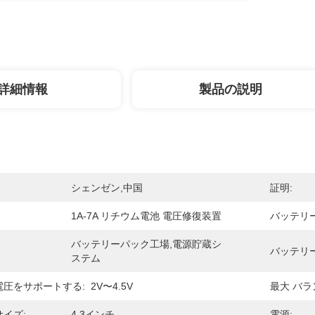
詳細情報
製品の説明
シェンゼン,中国
証明:
1A-7A リチウム電池 電圧修復装置
バッテリ
バッテリーパック工場,電源貯蔵シ
バッテリ
ステム
電圧をサポートする:
2V〜4.5V
最大 バラ
イズ:
4.3インチ
電源: