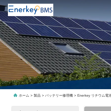
ホーム
>
製品
>
バッテリー修理機
>
Enerkey リチウ