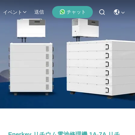
チャット
送信
イベント
Enerkey リチウム電池修理機 1A-7A リチ