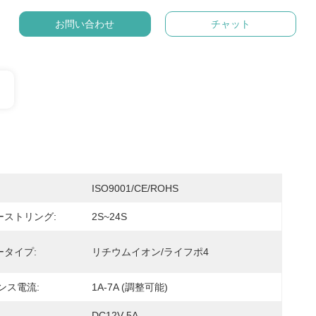
お問い合わせ
チャット
ISO9001/CE/ROHS
ーストリング:
2S~24S
ータイプ:
リチウムイオン/ライフポ4
ンス電流:
1A-7A (調整可能)
DC12V 5A