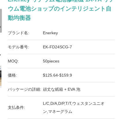
ウム電池ショップのインテリジェント自
動均衡器
ブランド名:
Enerkey
モデル番号:
EK-FD24SCG-7
MOQ:
50pieces
価格:
$125.64-$159.9
パッケージの詳細:
頑丈な紙箱 + EVA 泡
L/C,D/A,D/P,T/T,ウェスタンユニオ
支払条件:
ン,マネーグラム