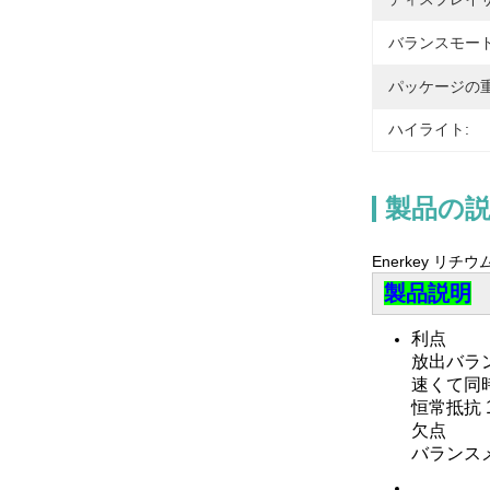
バランスモード
パッケージの重
ハイライト:
製品の
Enerkey リ
製品説明
利点
放出バラ
速くて同
恒常抵抗 
欠点
バランス