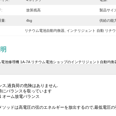
:
放算残高
製品サイズ
量:
4kg
供給の能力
リチウム電池自動均衡器
, 
インテリジェント 自動 リチウ
説明
チウム電池修理機 1A-7A リチウム電池ショップのインテリジェント自動均衡
ンス,過負荷の危険はありません.
時にバランスを取っています
1 オーム放電バランス
メソッドは高電圧の弦のエネルギーを放出するので,最低電圧の