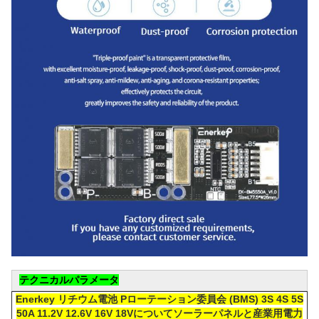
テクニカルパラメータ
Enerkey リチウム電池 P
ローテーション委員会 (
BMS) 3S 4S 5S
50A 11.2V 12.6V 16V 18V
について
ソーラーパネルと産業用電力