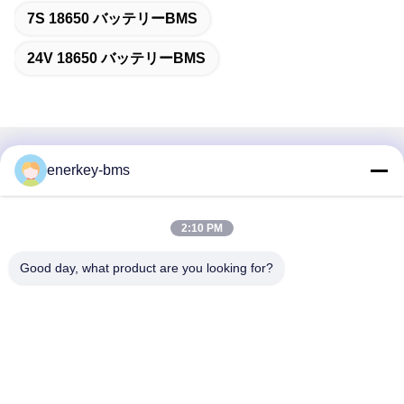
7S 18650 バッテリーBMS
24V 18650 バッテリーBMS
迅速な連絡
enerkey-bms
住所
2:10 PM
エリアA,9階,ビルG,グアンチェン低炭素産業公園,シャングク
ンコミュニティ,ゴンミン通り,グアンミン地区,深?? 市,中
Good day, what product are you looking for?
国,518106
Tel
86--15387469240
メール
kiwi@enerkey.cn