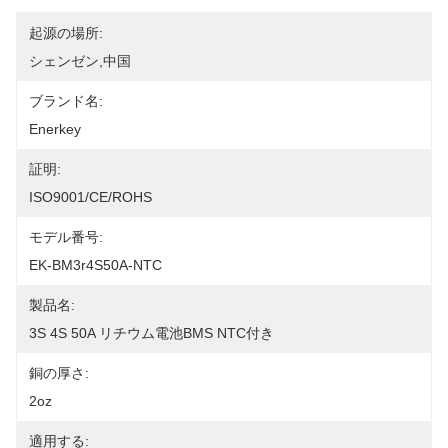
起源の場所:
シェンゼン,中国
ブランド名:
Enerkey
証明:
ISO9001/CE/ROHS
モデル番号:
EK-BM3r4S50A-NTC
製品名:
3S 4S 50A リチウム電池BMS NTC付き
銅の厚さ:
2oz
適用する: