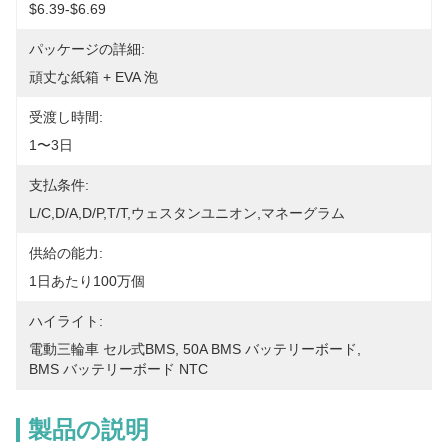
$6.39-$6.69
パッケージの詳細:
頑丈な紙箱 + EVA 泡
受渡し時間:
1〜3日
支払条件:
L/C,D/A,D/P,T/T,ウェスタンユニオン,マネーグラム
供給の能力:
1日あたり100万個
ハイライト:
電動三輪車 セル式BMS
, 
50A BMS バッテリーボード
, 
BMS バッテリーボード NTC
製品の説明