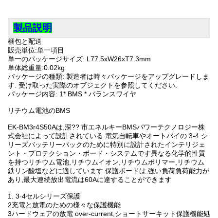
製品説明
梱包と配送
販売単位:単一項目
単一のパッケージサイズ: L77.5xW26xT7.3mm
単体総重量:0.02kg
パッケージの種類: 製造者は時々パッケージをアップグレードしま
す. 受け取った実際のオブジェクトを参照してください.
パッケージ内容: 1* BMS * バランスワイヤ
リチウム電池のBMS
EK-BM3r4S50Aは,深?? 市エネルキーBMSパワーテクノロジー株
式会社によって設計されている.電気自転車やオートバイの 3-4 シ
リーズバッテリーパックのために特別に設計されたインテリジェ
ント・プロテクション・ボード・システムです異なる化学的性質
を持つリチウム電池,リチウムイオン,リチウムポリマー,リチウム
鉄リン酸塩などに適しています.保護ボードは,強い負荷負荷能力が
あり,最大連続放出電流は60Aに達することができます
1. 3-4セルシリーズ保護
2充電と放電のための様々な保護機能
3ハードウェアの放電 over-current,ショートサーキット保護機能処