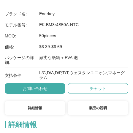
Enerkey
ブランド名:
EK-BM3r4S50A-NTC
モデル番号:
50pieces
MOQ:
$6.39-$6.69
価格:
パッケージの詳
頑丈な紙箱 + EVA 泡
細:
L/C,D/A,D/P,T/T,ウェスタンユニオン,マネーグ
支払条件:
ラム
お問い合わせ
チャット
詳細情報
製品の説明
詳細情報