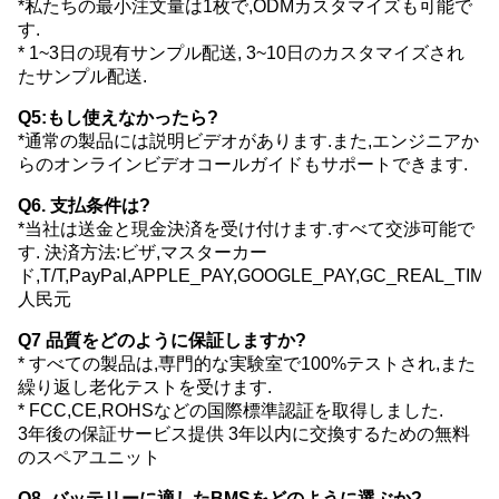
*私たちの最小注文量は1枚で,ODMカスタマイズも可能で
す.
* 1~3日の現有サンプル配送, 3~10日のカスタマイズされ
たサンプル配送.
Q5:もし使えなかったら?
*通常の製品には説明ビデオがあります.また,エンジニアか
らのオンラインビデオコールガイドもサポートできます.
Q6. 支払条件は?
*当社は送金と現金決済を受け付けます.すべて交渉可能で
す. 決済方法:ビザ,マスターカー
ド,T/T,PayPal,APPLE_PAY,GOOGLE_PAY,GC_REAL_TI
人民元
Q7 品質をどのように保証しますか?
* すべての製品は,専門的な実験室で100%テストされ,また
繰り返し老化テストを受けます.
* FCC,CE,ROHSなどの国際標準認証を取得しました.
3年後の保証サービス提供 3年以内に交換するための無料
のスペアユニット
Q8. バッテリーに適したBMSをどのように選ぶか?