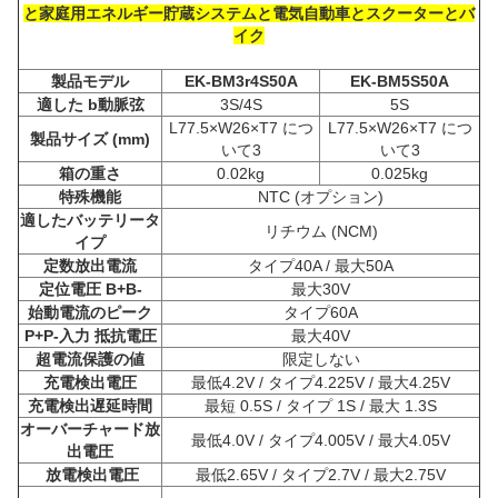
と家庭用エネルギー貯蔵システムと電気自動車とスクーターとバ
イク
製品モデル
EK-BM3r4S50A
EK-BM5S50A
適した
b
動脈弦
3S/4S
5S
L77.5×W26×T7 につ
L77.5×W26×T7 につ
製品サイズ (mm)
いて3
いて3
箱の重さ
0.02kg
0.025kg
特殊機能
NTC (オプション)
適したバッテリータ
リチウム (NCM)
イプ
定数放出電流
タイプ40A / 最大50A
定位電圧 B+B-
最大30V
始動電流のピーク
タイプ60A
P+P-入力 抵抗電圧
最大40V
超電流保護の値
限定しない
充電検出電圧
最低4.2V / タイプ4.225V / 最大4.25V
充電検出遅延時間
最短 0.5S / タイプ 1S / 最大 1.3S
オーバーチャード放
最低4.0V / タイプ4.005V / 最大4.05V
出電圧
放電検出電圧
最低2.65V / タイプ2.7V / 最大2.75V