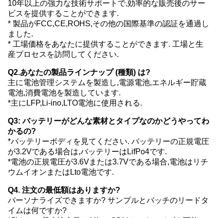
10年以上の強力な技術サポートで,効率的な販売後のサー
ビスを提供することができます.
* 製品がFCC,CE,ROHS,その他の国際基準の認証を通過し
ました.
* 工場価格をあなたに提供することができます. 工場と生
産プロセスを訪問してください.
Q2.あなたの製品ラインナップ (種類) は?
主に電池管理システムを製造し,電源電池,エネルギー貯蔵
電池,消費電池を製造しています.
*主にLFP,Li-ino,LTO電池に使用される.
Q3: バッテリーがどんな素材とタイプなのかどうやってわ
かるの?
*バッテリーボディを見てください. バッテリーの正規電圧
が3.2Vである場合は,バッテリーはLifPo4です.
*電池の正規電圧が3.6Vまたは3.7Vである場合,電池はリチ
ウムイオンまたはLto電池です.
Q4. 注文の最低額はありますか?
パーソナライズできますか? サンプルとバッチのリードタ
イムは何ですか?