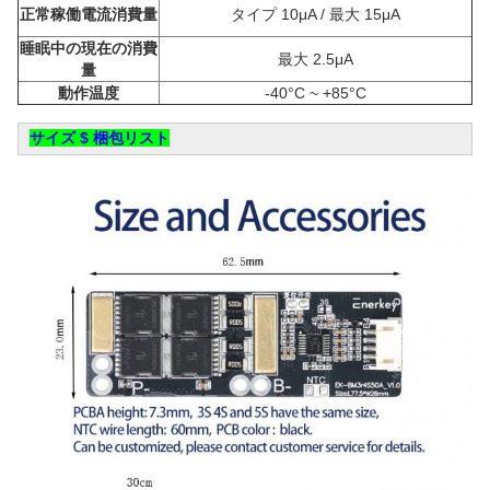
正常稼働電流消費量
タイプ 10μA / 最大 15μA
睡眠中の現在の消費
最大 2.5μA
量
動作温度
-40°C ~ +85°C
サイズ $ 梱包リスト