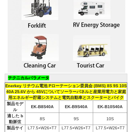
テクニカルパラメータ
Enerkey リチウム電池 P
ローテーション委員会 (
BMS) 8S 9S 10S
40A 25.6V から 45V
について
ソーラーパネルと産業用電力と家庭
用エネルギー貯蔵システムと電気自動車とスクーターとバイク
製品モデ
EK-B8S40A
EK-B9S40A
EK-B10S40A
ル
適した
b
8S
9S
10S
動脈弦
製品サイ
L77.5×W26×T7
L77.5×W26×T7
L77.5×W26×T7