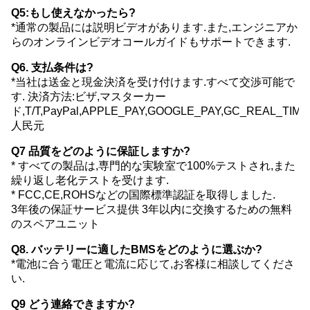
Q5:もし使えなかったら?
*通常の製品には説明ビデオがあります.また,エンジニアか
らのオンラインビデオコールガイドもサポートできます.
Q6. 支払条件は?
*当社は送金と現金決済を受け付けます.すべて交渉可能で
す. 決済方法:ビザ,マスターカー
ド,T/T,PayPal,APPLE_PAY,GOOGLE_PAY,GC_REAL_TI
人民元
Q7 品質をどのように保証しますか?
* すべての製品は,専門的な実験室で100%テストされ,また
繰り返し老化テストを受けます.
* FCC,CE,ROHSなどの国際標準認証を取得しました.
3年後の保証サービス提供 3年以内に交換するための無料
のスペアユニット
Q8. バッテリーに適したBMSをどのように選ぶか?
*電池に合う電圧と電流に応じて,お客様に相談してくださ
い.
Q9 どう連絡できますか?