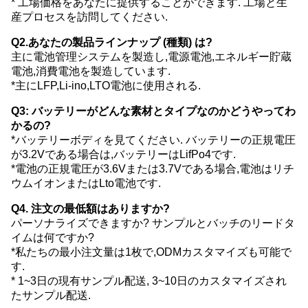
* 工場価格をあなたに提供することができます. 工場と生
産プロセスを訪問してください.
Q2.あなたの製品ラインナップ (種類) は?
主に電池管理システムを製造し,電源電池,エネルギー貯蔵
電池,消費電池を製造しています.
*主にLFP,Li-ino,LTO電池に使用される.
Q3: バッテリーがどんな素材とタイプなのかどうやってわ
かるの?
*バッテリーボディを見てください. バッテリーの正規電圧
が3.2Vである場合は,バッテリーはLifPo4です.
*電池の正規電圧が3.6Vまたは3.7Vである場合,電池はリチ
ウムイオンまたはLto電池です.
Q4. 注文の最低額はありますか?
パーソナライズできますか? サンプルとバッチのリードタ
イムは何ですか?
*私たちの最小注文量は1枚で,ODMカスタマイズも可能で
す.
* 1~3日の現有サンプル配送, 3~10日のカスタマイズされ
たサンプル配送.