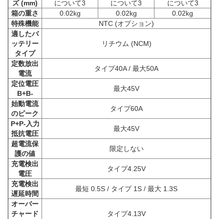
ズ (mm)
について3
について3
について3
箱の重さ
0.02kg
0.02kg
0.02kg
特殊機能
NTC (オプション)
適したバ
ッテリー
リチウム (NCM)
タイプ
定数放出
タイプ40A / 最大50A
電流
定位電圧
最大45V
B+B-
始動電流
タイプ60A
のピーク
P+P-入力
最大45V
抵抗電圧
超電流保
限定しない
護の値
充電検出
タイプ4.25V
電圧
充電検出
最短 0.5S / タイプ 1S / 最大 1.3S
遅延時間
オーバー
チャード
タイプ4.13V