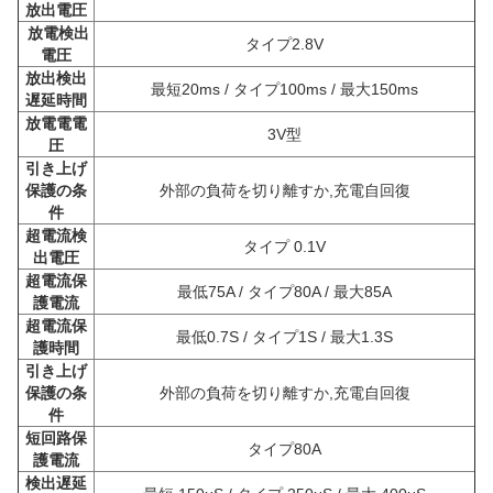
放出電圧
放電検出
タイプ2.8V
電圧
放出検出
最短20ms / タイプ100ms / 最大150ms
遅延時間
放電電電
3V型
圧
引き上げ
保護の条
外部の負荷を切り離すか,充電自回復
件
超電流検
タイプ 0.1V
出電圧
超電流保
最低75A / タイプ80A / 最大85A
護電流
超電流保
最低0.7S / タイプ1S / 最大1.3S
護時間
引き上げ
保護の条
外部の負荷を切り離すか,充電自回復
件
短回路保
タイプ80A
護電流
検出遅延