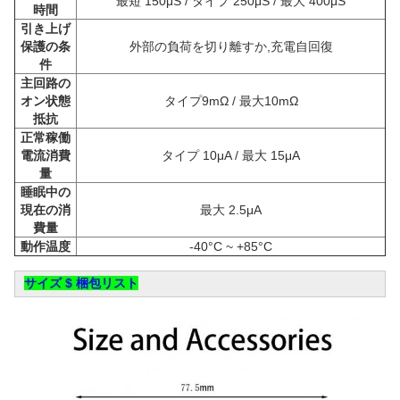
最短 150μS / タイプ 250μS / 最大 400μS
時間
引き上げ
保護の条
外部の負荷を切り離すか,充電自回復
件
主回路の
オン状態
タイプ9mΩ / 最大10mΩ
抵抗
正常稼働
電流消費
タイプ 10μA / 最大 15μA
量
睡眠中の
現在の消
最大 2.5μA
費量
動作温度
-40°C ~ +85°C
サイズ $ 梱包リスト