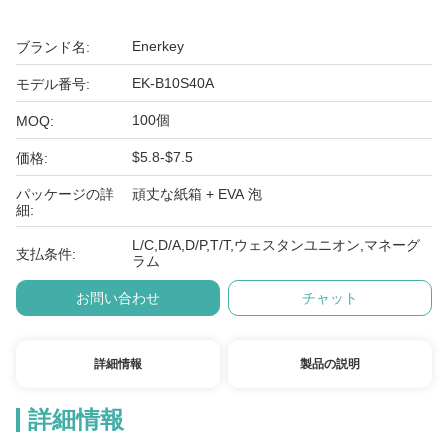
Enerkey
ブランド名:
EK-B10S40A
モデル番号:
100個
MOQ:
$5.8-$7.5
価格:
パッケージの詳
頑丈な紙箱 + EVA 泡
細:
L/C,D/A,D/P,T/T,ウェスタンユニオン,マネーグ
支払条件:
ラム
お問い合わせ
チャット
詳細情報
製品の説明
詳細情報