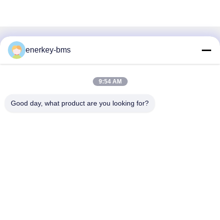
迅速な連絡
enerkey-bms
住所
9:54 AM
エリアA,9階,ビルG,グアンチェン低炭素産業公園,シャングク
ンコミュニティ,ゴンミン通り,グアンミン地区,深?? 市,中
Good day, what product are you looking for?
国,518106
Tel
86--15387469240
メール
kiwi@enerkey.cn