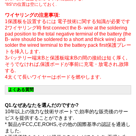
"8S"の位置は空にしておく.
ワイヤリングの注意事項:
1保護板を設置するには 電子技術に関する知識が必要です
2ワイヤリング時 first connect the B- wire at the soldering
pad position to the total negative terminal of the battery (the
B- wire should be soldered to a short and thick wire) and
solder the wired terminal to the battery pack first保護プレー
トを挿入します.
3バッテリー端末Bと保護板端末Bの間の接続は短く厚く,
そうでなければ,保護ボードが事前に充電・放電され,故障
する.
4太くて長いワイヤーはボードを燃やします.
よくある質問
Q1.なぜあなたを選んだのですか?
10年以上の強力な技術サポートで,効率的な販売後のサー
ビスを提供することができます.
* 製品がFCC,CE,ROHS,その他の国際基準の認証を通過し
ました.