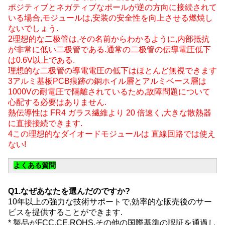
ポジティブとネガティブなポールが逆の方向に接続されて
いる場合,モジュールは,安装の安全性を向上させる燃焼し
ないでしょう.
2理想的な二极管は,その名前からわかるように,内部抵抗
が非常に低い二极管である.通常の二极管の伝導電圧低下
は0.6V以上である.
理想的な二极管の導電電圧の低下はほとんど無視できます
3アルミ基板PCB痕跡の銅ホイル層とアルミベース層は
1000Vの耐電圧で隔離されているため,故障問題について
心配する必要はありません.
熱伝導性は FR4 ガラス繊維より 20 倍速く,大きな散熱器
に直接接続できます.
4この理想的なダイオードモジュールは 直線回路では使え
ない!
よくある質問
Q1.なぜあなたを選んだのですか?
10年以上の強力な技術サポートで,効率的な販売後のサー
ビスを提供することができます.
* 製品がFCC,CE,ROHS,その他の国際基準の認証を通過し