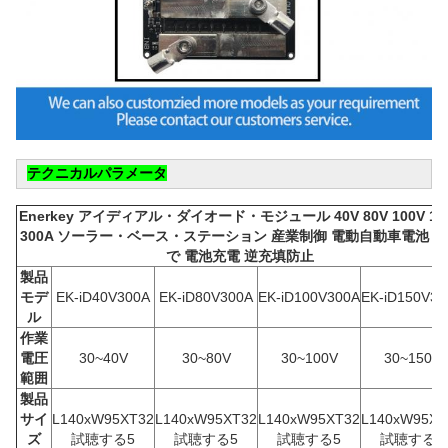
テクニカルパラメータ
Enerkey アイディアル・ダイオード・モジュール 40V 80V 100V 15
300A ソーラー・ベース・ステーション 産業制御 電動自動車電池 
で 電池充電 逆充填防止
製品
モデ
EK-iD40V300A
EK-iD80V300A
EK-iD100V300A
EK-iD150V30
ル
作業
電圧
30~40V
30~80V
30~100V
30~150V
範囲
製品
サイ
L140xW95XT32
L140xW95XT32
L140xW95XT32
L140xW95XT
ズ
試聴する5
試聴する5
試聴する5
試聴する5