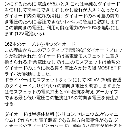
ンにするために.電流が低いとき,これは単純なダイオード
を使用して簡単にできます.しかし流れが大きくなったら
ダイオード内の電力の消耗は ダイオードの不可避の前向
き電圧のために 容認できないレベルに急速に増加します
この前向きの電圧は,利用可能な電力の5~10%を無駄にし
ます (12V電池から).
162本のケーブルを持つダイオード
この理由から,このアクティブ"理想的な"ダイオードブロッ
クが設計された.ダイオードは高電流モスフェットに置き
換えられる.作業電圧なしでは,このモスフェットは通常の
ダイオードのように振る舞う.電圧をかける後,MOSFETド
ライバが起動しました.
ドライバーはモスフェットをオンにして 30mV (30倍,普通
のダイオードより少ない) の前向き電圧を調節しますまた
はモスフェットの電流抽出とRds抵抗を与え,アーカイブ
できる最も低い電圧この抵抗は1Aの前向き電圧を発生さ
せる.
ダイオードは半導体材料 (シリコン,セレニウム,ゲルマニ
ウム) で作られた電子装置である.単方向伝導性がある.ダ
イオードのアノードとカソードに前向きの電圧が加わると