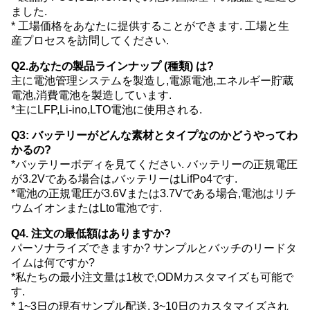
ました.
* 工場価格をあなたに提供することができます. 工場と生
産プロセスを訪問してください.
Q2.あなたの製品ラインナップ (種類) は?
主に電池管理システムを製造し,電源電池,エネルギー貯蔵
電池,消費電池を製造しています.
*主にLFP,Li-ino,LTO電池に使用される.
Q3: バッテリーがどんな素材とタイプなのかどうやってわ
かるの?
*バッテリーボディを見てください. バッテリーの正規電圧
が3.2Vである場合は,バッテリーはLifPo4です.
*電池の正規電圧が3.6Vまたは3.7Vである場合,電池はリチ
ウムイオンまたはLto電池です.
Q4. 注文の最低額はありますか?
パーソナライズできますか? サンプルとバッチのリードタ
イムは何ですか?
*私たちの最小注文量は1枚で,ODMカスタマイズも可能で
す.
* 1~3日の現有サンプル配送, 3~10日のカスタマイズされ