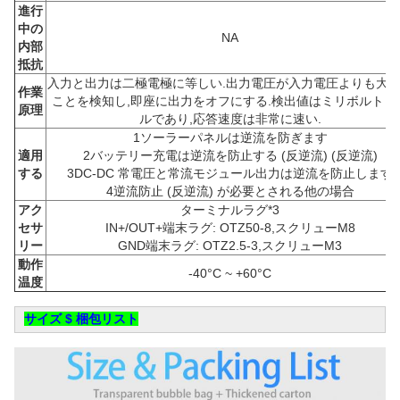
進行
中の
NA
内部
抵抗
入力と出力は二極電極に等しい.出力電圧が入力電圧よりも大
作業
ことを検知し,即座に出力をオフにする.検出値はミリボルトレ
原理
ルであり,応答速度は非常に速い.
1ソーラーパネルは逆流を防ぎます
適用
2バッテリー充電は逆流を防止する (反逆流) (反逆流)
する
3DC-DC 常電圧と常流モジュール出力は逆流を防止します
4逆流防止 (反逆流) が必要とされる他の場合
アク
ターミナルラグ*3
セサ
IN+/OUT+端末ラグ: OTZ50-8,スクリューM8
リー
GND端末ラグ: OTZ2.5-3,スクリューM3
動作
-40°C ~ +60°C
温度
サイズ $ 梱包リスト