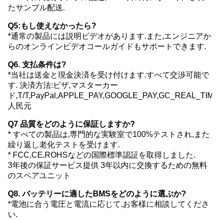
たサンプル配送.
Q5:もし使えなかったら?
*通常の製品には説明ビデオがあります.また,エンジニアか
らのオンラインビデオコールガイドもサポートできます.
Q6. 支払条件は?
*当社は送金と現金決済を受け付けます.すべて交渉可能で
す. 決済方法:ビザ,マスターカー
ド,T/T,PayPal,APPLE_PAY,GOOGLE_PAY,GC_REAL_TI
人民元
Q7 品質をどのように保証しますか?
* すべての製品は,専門的な実験室で100%テストされ,また
繰り返し老化テストを受けます.
* FCC,CE,ROHSなどの国際標準認証を取得しました.
3年後の保証サービス提供 3年以内に交換するための無料
のスペアユニット
Q8. バッテリーに適したBMSをどのように選ぶか?
*電池に合う電圧と電流に応じて,お客様に相談してくださ
い.