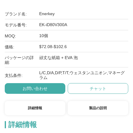
Enerkey
ブランド名:
EK-iD80V300A
モデル番号:
10個
MOQ:
$72.08-$102.6
価格:
パッケージの詳
頑丈な紙箱 + EVA 泡
細:
L/C,D/A,D/P,T/T,ウェスタンユニオン,マネーグ
支払条件:
ラム
お問い合わせ
チャット
詳細情報
製品の説明
詳細情報