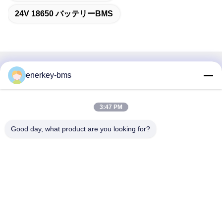
24V 18650 バッテリーBMS
迅速な連絡
enerkey-bms
住所
3:47 PM
エリアA,9階,ビルG,グアンチェン低炭素産業公園,シャングク
ンコミュニティ,ゴンミン通り,グアンミン地区,深?? 市,中
Good day, what product are you looking for?
国,518106
Tel
86--15387469240
メール
kiwi@enerkey.cn