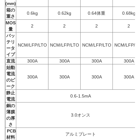
(mm)
箱の
0.6kg
0.62kg
0.64
体重
0.68kg
重さ
MOS
2
2
2
2
量
バッ
テリ
NCM/LFP/LTO
NCM/LFP/LTO
NCM/LFP/LTO
NCM/LFP/L
ータ
イプ
直流
300A
300A
300A
300A
始動
電流
300A
300A
300A
300A
のピ
ーク
静止
0.6-1.5mA
電流
銅の
薄膜
3.0オンス
の厚
さ
PCB
アルミプレート
材料