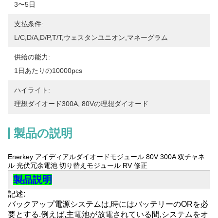
3〜5日
支払条件:
L/C,D/A,D/P,T/T,ウェスタンユニオン,マネーグラム
供給の能力:
1日あたりの10000pcs
ハイライト:
理想ダイオード300A
, 
80Vの理想ダイオード
製品の説明
Enerkey アイディアルダイオードモジュール 80V 300A 双チャネ
ル 光伏冗余電池 切り替えモジュール RV 修正
製品説明
記述:
バックアップ電源システムは,時にはバッテリーのORを必
要とする.例えば,主電池が放電されている間,システムをオ