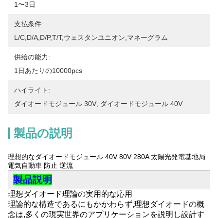
1〜3日
支払条件:
L/C,D/A,D/P,T/T,ウェスタンユニオン,マネーグラム
供給の能力:
1日あたりの10000pcs
ハイライト:
ダイオードモジュール 30V
, 
ダイオードモジュール 40V
製品の説明
理想的なダイオードモジュール 40V 80V 280A 太陽光発電基地局
電気自動車 防止 逆流
製品説明
理想ダイオード理論の実用的な応用
理論的な構造であるにもかかわらず,理想ダイオードの概
念は,多くの現実世界のアプリケーションを説明し設計す