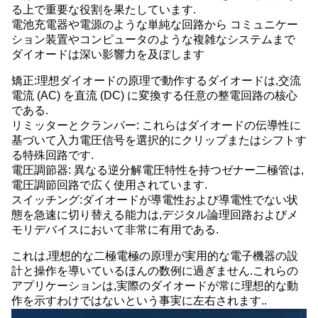
る上で重要な役割を果たしています.
電池充電器や電源のような単純な回路から コミュニケー
ション装置やコンピュータのような複雑なシステムまで
ダイオードは深い影響力を及ぼします
矯正:理想ダイオードの原理で動作するダイオードは,交流
電流 (AC) を直流 (DC) に変換する任意の整電回路の核心
である.
リミッターとクランパー: これらはダイオードの伝導性に
基づいて入力電圧信号を選択的にクリップまたはシフトす
る特殊回路です.
電圧調節器: 異なる逆分解電圧特性を持つゼナー二極管は,
電圧調節回路で広く使用されています.
スイッチング:ダイオードが導電性および導電性でない状
態を急速に切り替える能力は,デジタル論理回路およびメ
モリデバイスにおいて非常に有用である.
これは,理想的な二極電極の原理が実用的な電子機器の設
計と操作を導いているほんの数例に過ぎません.これらの
アプリケーションは,実際のダイオードが常に理想的な動
作を示すわけではないという事実に左右されます..