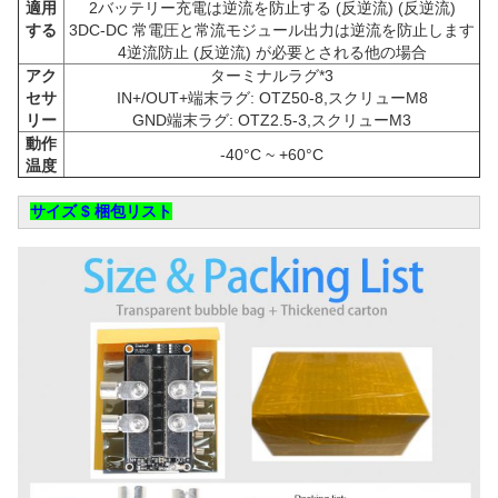
適用
2バッテリー充電は逆流を防止する (反逆流) (反逆流)
する
3DC-DC 常電圧と常流モジュール出力は逆流を防止します
4逆流防止 (反逆流) が必要とされる他の場合
アク
ターミナルラグ*3
セサ
IN+/OUT+端末ラグ: OTZ50-8,スクリューM8
リー
GND端末ラグ: OTZ2.5-3,スクリューM3
動作
-40°C ~ +60°C
温度
サイズ $ 梱包リスト