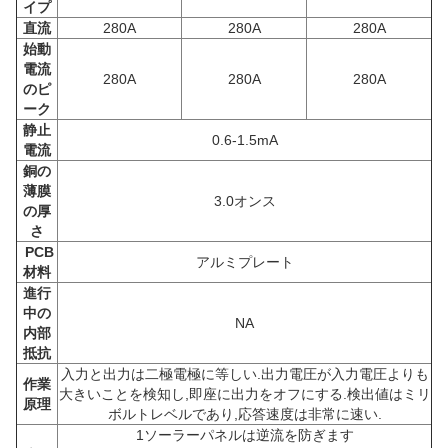
イプ
直流
280A
280A
280A
始動
電流
280A
280A
280A
のピ
ーク
静止
0.6-1.5mA
電流
銅の
薄膜
3.0オンス
の厚
さ
PCB
アルミプレート
材料
進行
中の
NA
内部
抵抗
入力と出力は二極電極に等しい.出力電圧が入力電圧よりも
作業
大きいことを検知し,即座に出力をオフにする.検出値はミリ
原理
ボルトレベルであり,応答速度は非常に速い.
1ソーラーパネルは逆流を防ぎます