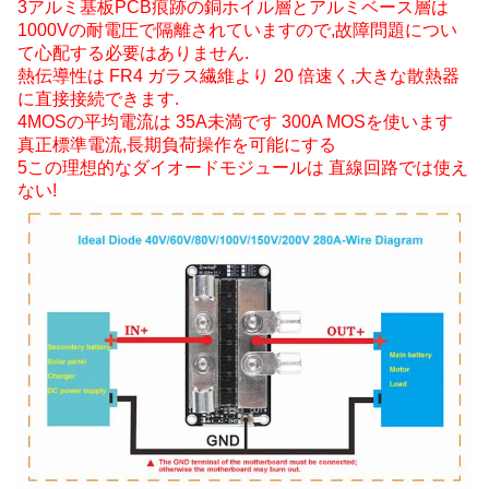
3アルミ基板PCB痕跡の銅ホイル層とアルミベース層は
1000Vの耐電圧で隔離されていますので,故障問題につい
て心配する必要はありません.
熱伝導性は FR4 ガラス繊維より 20 倍速く,大きな散熱器
に直接接続できます.
4MOSの平均電流は 35A未満です 300A MOSを使います
真正標準電流,長期負荷操作を可能にする
5この理想的なダイオードモジュールは 直線回路では使え
ない!