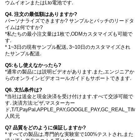
ウムイオンまたはLto電池です.
Q4. 注文の最低額はありますか?
パーソナライズできますか? サンプルとバッチのリードタ
イムは何ですか?
*私たちの最小注文量は1枚で,ODMカスタマイズも可能で
す.
* 1~3日の現有サンプル配送, 3~10日のカスタマイズされ
たサンプル配送.
Q5:もし使えなかったら?
*通常の製品には説明ビデオがあります.また,エンジニアか
らのオンラインビデオコールガイドもサポートできます.
Q6. 支払条件は?
*当社は送金と現金決済を受け付けます.すべて交渉可能で
す. 決済方法:ビザ,マスターカー
ド,T/T,PayPal,APPLE_PAY,GOOGLE_PAY,GC_REAL_TI
人民元
Q7 品質をどのように保証しますか?
* すべての製品は,専門的な実験室で100%テストされ,また