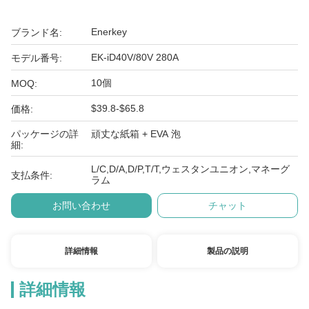
Enerkey
ブランド名:
EK-iD40V/80V 280A
モデル番号:
10個
MOQ:
$39.8-$65.8
価格:
パッケージの詳
頑丈な紙箱 + EVA 泡
細:
L/C,D/A,D/P,T/T,ウェスタンユニオン,マネーグ
支払条件:
ラム
お問い合わせ
チャット
詳細情報
製品の説明
詳細情報