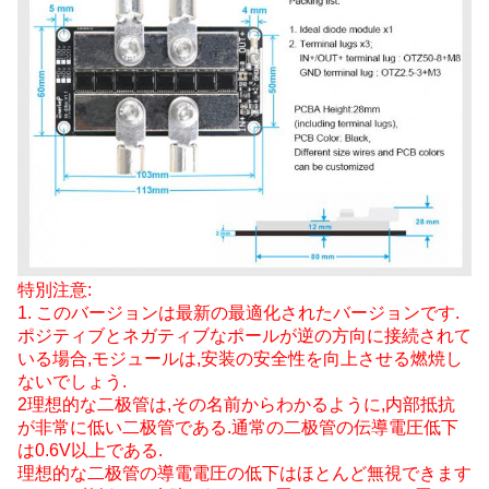
特別注意:
1. このバージョンは最新の最適化されたバージョンです.
ポジティブとネガティブなポールが逆の方向に接続されて
いる場合,モジュールは,安装の安全性を向上させる燃焼し
ないでしょう.
2理想的な二极管は,その名前からわかるように,内部抵抗
が非常に低い二极管である.通常の二极管の伝導電圧低下
は0.6V以上である.
理想的な二极管の導電電圧の低下はほとんど無視できます