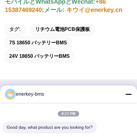
モバイルとWhatsAppとWechat:
+86
15387469240
;
メール:
キウイ@enerkey.cn
タグ:
リチウム電池PCB保護板
7S 18650 バッテリーBMS
24V 18650 バッテリーBMS
迅速な連絡
enerkey-bms
住所
9:17 PM
エリアA,9階,ビルG,グアンチェン低炭素産業公園,シャングク
ンコミュニティ,ゴンミン通り,グアンミン地区,深?? 市,中
Good day, what product are you looking for?
国,518106