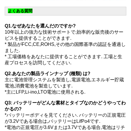
よくある質問
Q1.なぜあなたを選んだのですか?
10年以上の強力な技術サポートで,効率的な販売後のサー
ビスを提供することができます.
* 製品がFCC,CE,ROHS,その他の国際基準の認証を通過し
ました.
* 工場価格をあなたに提供することができます. 工場と生
産プロセスを訪問してください.
Q2.あなたの製品ラインナップ (種類) は?
主に電池管理システムを製造し,電源電池,エネルギー貯蔵
電池,消費電池を製造しています.
*主にLFP,Li-ino,LTO電池に使用される.
Q3: バッテリーがどんな素材とタイプなのかどうやってわ
かるの?
*バッテリーボディを見てください. バッテリーの正規電圧
が3.2Vである場合は,バッテリーはLifPo4です.
*電池の正規電圧が3.6Vまたは3.7Vである場合,電池はリチ