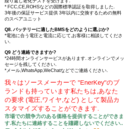
繰り返し老化テストを受けます.
* FCC,CE,ROHSなどの国際標準認証を取得しました.
3年後の保証サービス提供 3年以内に交換するための無料
のスペアユニット
Q8. バッテリーに適したBMSをどのように選ぶか?
*電池に合う電圧と電流に応じて,お客様に相談してくださ
い.
Q9 どう連絡できますか?
*24時間オンラインサービスがあります. オンラインでメッ
セージを残してください.
*メール,WhatsApp,WeChatなどでご連絡ください.
我々はソースメーカーで "EnerKey"のブ
ランドも持っています
私たちは,あなた
の要求 (電圧,ワイヤ,など) として製品カ
スタマイズすることができます.
市場での競争力のある価格を提供することができま
す.
私たちに連絡することを躊躇しないでください.
.