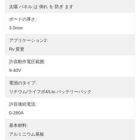
太陽 パネル は 倒れ を 防ぎ ます
ボードの厚さ:
3.0mm
アプリケーション2:
Rv 変更
許容動作電圧範囲:
9-40V
電池のタイプ:
リチウム/ライフポ4/Lto バッテリーパック
許容連続電流:
0-280A
基本材料:
アルミニウム基板