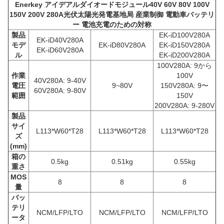
Enerkey アイデアルダイオードモジュール
40V 60V 80V 100V
150V 200V 280A
光伏太陽光発電基地局 産業制御 電動車バッテリ
ー 電池充電のための対称
製品
EK-iD100V280A
EK-iD40V280A
モデ
EK-iD80V280A
EK-iD150V280A
EK-iD60V280A
ル
EK-iD200V280A
100V280A: 9から
作業
100V
4
0V28
0A: 9-40V
電圧
9~80V
150V280A: 9〜
6
0V28
0A: 9-80V
範囲
150V
200V280A: 9-280V
製品
サイ
L113*W60*T28
L113*W60*T28
L113*W60*T28
ズ
(mm)
箱の
0.5kg
0.51kg
0.55kg
重さ
MOS
8
8
8
量
バッ
テリ
NCM/LFP/LTO
NCM/LFP/LTO
NCM/LFP/LTO
ータ