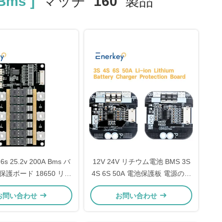
 Bms ]
マッチ
160
製品
 6s 25.2v 200A Bms バ
12V 24V リチウム電池 BMS 3S
護ボード 18650 リチ
4S 6S 50A 電池保護板 電源のた
ン バッテリーパック 車
めに
お問い合わせ
お問い合わせ
のスタート BMS