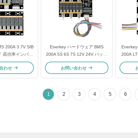
S 200A 3.7V SIB
Enerkey ハードウェア BMS
Enerk
ド 高功率インバー
200A 5S 6S 7S 12V 24V バッテ
200A 
光発電の貯蔵
リー保護ボード
合わせ
お問い合わせ
1
2
3
4
5
6