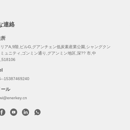
な連絡
住所
リアA,9階,ビルG,グアンチェン低炭素産業公園,シャングクン
ミュニティ,ゴンミン通り,グアンミン地区,深?? 市,中
,518106
el
6--15387469240
メール
iwi@enerkey.cn