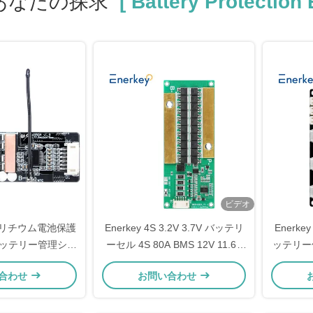
あなたの探求
[ Battery Protection
ビデオ
50A リチウム電池保護
Enerkey 4S 3.2V 3.7V バッテリ
Enerkey
 バッテリー管理シス
ーセル 4S 80A BMS 12V 11.6V
ッテリー保
 BMS
リチウムイオンバッテリーパッ
ウムイオ
合わせ
お問い合わせ
ク BMS 工場