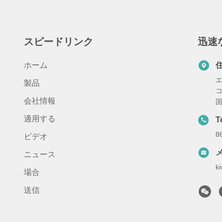
スピードリンク
迅速
ホーム
エ
製品
コ
会社情報
国
適用する
T
8
ビデオ
ニュース
k
場合
送信